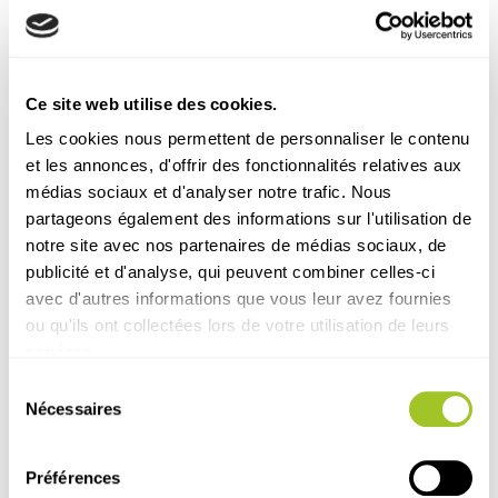
Ce site web utilise des cookies.
Les cookies nous permettent de personnaliser le contenu
et les annonces, d'offrir des fonctionnalités relatives aux
médias sociaux et d'analyser notre trafic. Nous
partageons également des informations sur l'utilisation de
notre site avec nos partenaires de médias sociaux, de
publicité et d'analyse, qui peuvent combiner celles-ci
avec d'autres informations que vous leur avez fournies
ou qu'ils ont collectées lors de votre utilisation de leurs
services.
Sélection
Nécessaires
du
Protocole DVP®
Végétal
Grandes cultures
consentement
Protocoles Floravit® grandes cultures
Préférences