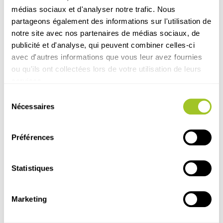
Original Process aux JNGTV de Dijon
médias sociaux et d'analyser notre trafic. Nous
en Mai 2026
partageons également des informations sur l'utilisation de
JNGTV > Dijon > Mai 2026
notre site avec nos partenaires de médias sociaux, de
publicité et d'analyse, qui peuvent combiner celles-ci
Lire l'article
avec d'autres informations que vous leur avez fournies
ou qu'ils ont collectées lors de votre utilisation de leurs
services.
Sélection
Nécessaires
du
consentement
Préférences
Statistiques
Marketing