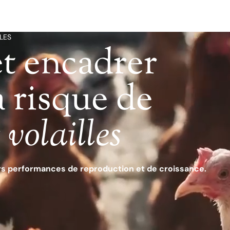
LES
et encadrer
à risque de
 volailles
urs performances de reproduction et de croissance.