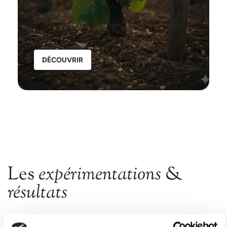
DÉCOUVRIR
Les
expérimentations
&
TECHNOLOGIE DVP
®
résultats