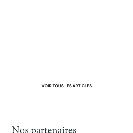
azotée tout en améliorant le rendement
dans les calibres recherchés
NewsVeg > Pommes de terre > Optimisation de la
fertilisation
Lire l'article
VOIR TOUS LES ARTICLES
Nos partenaires