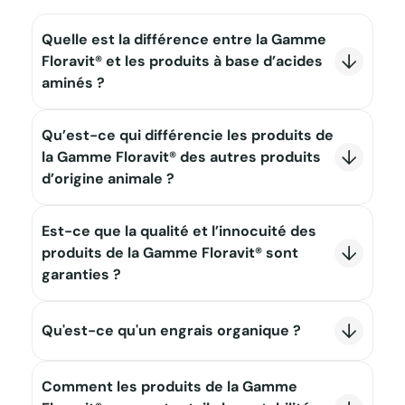
Quelle est la différence entre la Gamme 
Floravit® et les produits à base d’acides 
aminés ?
Les acides aminés et peptides des produits de la
Qu’est-ce qui différencie les produits de 
Gamme Floravit® sont en majorité d’origine animale
avec un équilibre et une association avec le fer
la Gamme Floravit® des autres produits 
d’origine naturelle, les rendant hautement assimilables
d’origine animale ?
et les différenciant des acides aminés d’origine
exclusive végétale.
Le process de fabrication, qui par une hydrolyse
Est-ce que la qualité et l’innocuité des 
aqueuse, protège les acides aminés et peptides et
facilite l’association avec les solutions azotées, ainsi
produits de la Gamme Floravit® sont 
qu’avec les fongicides et herbicides.
garanties ?
Ce sont des engrais organiques conformes à la
réglementation des fertilisants, tant pour les garanties
Qu'est-ce qu'un engrais organique ?
analytiques et notamment la concentration en azote
organique, que pour les garanties bactériologiques et
Les engrais organiques proviennent de sources
de métaux lourds. Ils sont également conformes à la
Comment les produits de la Gamme 
naturelles, organiques, notamment de sous-produits
réglementation des sous-produits animaux en vigueur.