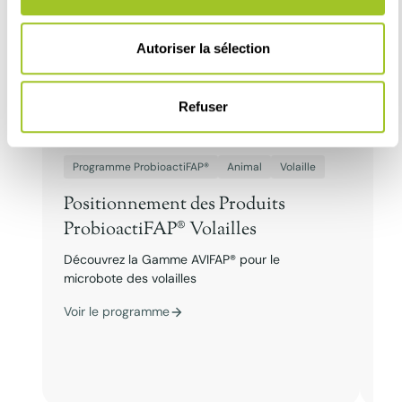
Autoriser la sélection
Refuser
Programme ProbioactiFAP®
Animal
Volaille
Pr
Positionnement des Produits
Po
ProbioactiFAP® Volailles
Pr
Découvrez la Gamme AVIFAP® pour le
Déc
microbote des volailles
mic
Voir le programme
Voi