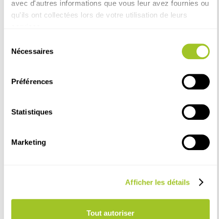
avec d'autres informations que vous leur avez fournies ou
qu'ils ont collectées lors de votre utilisation de leurs
services.
Sélection
Nos programmes
Nécessaires
du
consentement
Nos solutions ProbioactiFAP® ont été conçues
Préférences
pour aider à l’implantation du microbiote dès la
naissance, optimiser son fonctionnement et
Statistiques
gérer les dysfonctionnements durant les phases
critiques. Ils s’intègrent dans les stratégies de
prévention et traitement pour une utilisation
Marketing
raisonnée des antibiotiques.
Afficher les détails
Tout autoriser