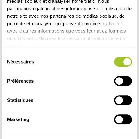
médias sociaux et d'analyser notre trafic. Nous
sociaux :
partageons également des informations sur l'utilisation de
notre site avec nos partenaires de médias sociaux, de
publicité et d'analyse, qui peuvent combiner celles-ci
avec d'autres informations que vous leur avez fournies
ou qu'ils ont collectées lors de votre utilisation de leurs
services.
Sélection
Nécessaires
du
consentement
Préférences
Découvrez nos autres
articles
Statistiques
Marketing