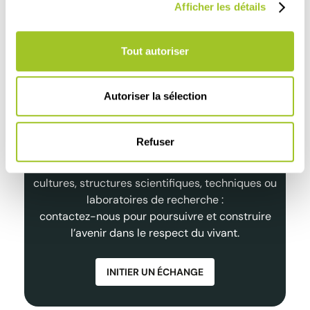
Lire
Afficher les détails
Tout autoriser
Autoriser la sélection
Partenariats de Qualité et
Durables
Refuser
Distributeurs, experts de la santé animale et des
cultures, structures scientifiques, techniques ou
laboratoires de recherche :
contactez-nous pour poursuivre et construire
l’avenir dans le respect du vivant.
INITIER UN ÉCHANGE