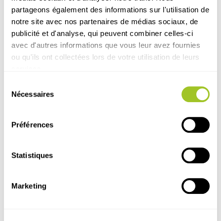
partageons également des informations sur l'utilisation de
notre site avec nos partenaires de médias sociaux, de
publicité et d'analyse, qui peuvent combiner celles-ci
avec d'autres informations que vous leur avez fournies
ou qu'ils ont collectées lors de votre utilisation de leurs
services.
Sélection
Nécessaires
du
consentement
Préférences
Évènement
Animal
Chien & Chat
É
Statistiques
Le Microbiote, un sujet d’actualité
Le
pour les vétérinaires
pa
Marketing
ac
Journées Nationales SNGTV > Nantes > Mai
2018
Fra
Lire l'article