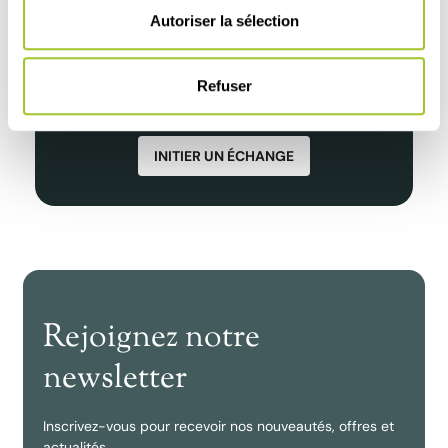
Distributeurs, experts de la santé animale et des
Autoriser la sélection
cultures, structures scientifiques, techniques ou
laboratoires de recherche :
contactez-nous pour poursuivre et construire
Refuser
l’avenir dans le respect du vivant.
INITIER UN ÉCHANGE
Rejoignez notre
newsletter
Inscrivez-vous pour recevoir nos nouveautés, offres et
actualités