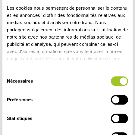
articles
Les cookies nous permettent de personnaliser le contenu
et les annonces, d'offrir des fonctionnalités relatives aux
médias sociaux et d'analyser notre trafic. Nous
partageons également des informations sur l'utilisation de
notre site avec nos partenaires de médias sociaux, de
publicité et d'analyse, qui peuvent combiner celles-ci
avec d'autres informations que vous leur avez fournies
ou qu'ils ont collectées lors de votre utilisation de leurs
services.
Sélection
Nécessaires
du
consentement
Préférences
Statistiques
Presse
Animal
Cheval
É