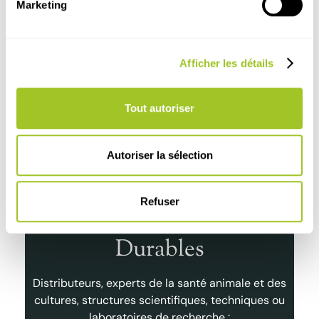
Marketing
Les nouveautés d’Original Process
Jo
présentées dans La Dépêche
L'
Vétérinaire n°1802
Fr
Afficher les détails
La Dépêche Vétérinaire > Juin 2026
AVE
Tout autoriser
Lire l'article
Lire
Autoriser la sélection
Refuser
Partenariats de Qualité et
Durables
Distributeurs, experts de la santé animale et des
cultures, structures scientifiques, techniques ou
laboratoires de recherche :