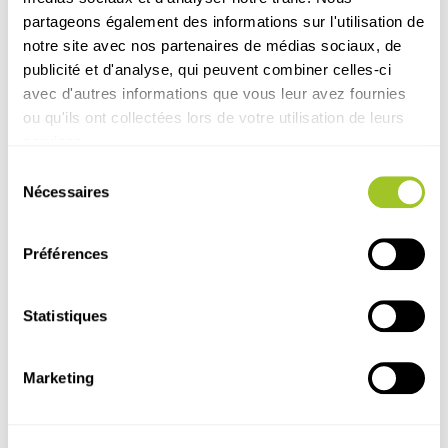
partageons également des informations sur l'utilisation de
notre site avec nos partenaires de médias sociaux, de
publicité et d'analyse, qui peuvent combiner celles-ci
avec d'autres informations que vous leur avez fournies
ou qu'ils ont collectées lors de votre utilisation de leurs
services.
Sélection
Nécessaires
du
consentement
Préférences
Évènement
Animal
Pigeon voyageur
É
Statistiques
Original Process présent à la
Co
Journée Colombophile Beauquesne
Sa
Marketing
2026
Con
Ome
Journée colombophile > Beauquesne > Mars
2026