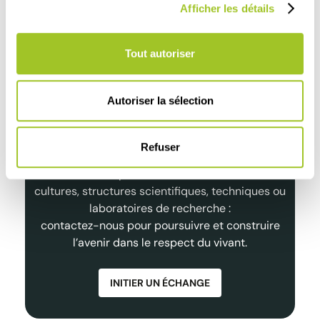
Lire
Afficher les détails
Lire l'article
Tout autoriser
Autoriser la sélection
Partenariats de Qualité et
Durables
Refuser
Distributeurs, experts de la santé animale et des
cultures, structures scientifiques, techniques ou
laboratoires de recherche :
contactez-nous pour poursuivre et construire
l’avenir dans le respect du vivant.
INITIER UN ÉCHANGE