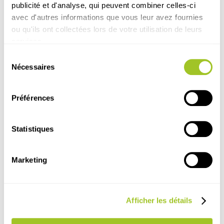
publicité et d'analyse, qui peuvent combiner celles-ci
avec d'autres informations que vous leur avez fournies
ou qu'ils ont collectées lors de votre utilisation de leurs
services.
Sélection
Nécessaires
du
consentement
Évènement
Animal
Pigeon voyageur
É
Préférences
Original Process présent à la
Co
Journée Colombophile Beauquesne
Sa
Statistiques
2026
Con
Ome
Journée colombophile > Beauquesne > Mars
Marketing
2026
Lire
Lire l'article
Afficher les détails