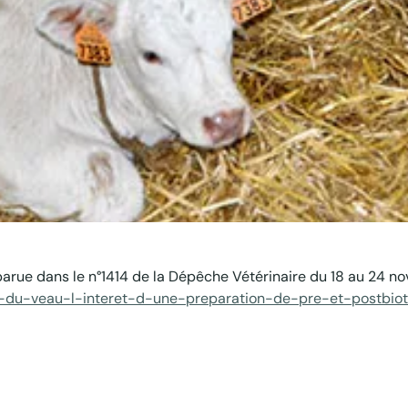
parue dans le n°1414 de la Dépêche Vétérinaire du 18 au 24 n
s-du-veau-l-interet-d-une-preparation-de-pre-et-postbiot