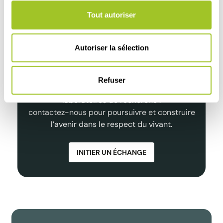
Tout autoriser
Partenariats de Qualité et
Durables
Autoriser la sélection
Distributeurs, experts de la santé animale et des
Refuser
cultures, structures scientifiques, techniques ou
laboratoires de recherche :
contactez-nous pour poursuivre et construire
l’avenir dans le respect du vivant.
INITIER UN ÉCHANGE