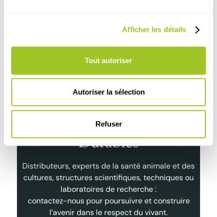
JNGTV 2025 à Nantes
To
au
Congrès Européen de Buiatrie > Nantes > Mai
ét
Afficher les détails
2025
JNG
Lire l'article
Lire
Tout autoriser
Autoriser la sélection
Partenariats de Qualité et
Refuser
Durables
Distributeurs, experts de la santé animale et des
cultures, structures scientifiques, techniques ou
laboratoires de recherche :
contactez-nous pour poursuivre et construire
l’avenir dans le respect du vivant.