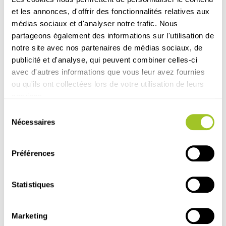
et les annonces, d'offrir des fonctionnalités relatives aux
médias sociaux et d'analyser notre trafic. Nous
partageons également des informations sur l'utilisation de
notre site avec nos partenaires de médias sociaux, de
publicité et d'analyse, qui peuvent combiner celles-ci
avec d'autres informations que vous leur avez fournies
ou qu'ils ont collectées lors de votre utilisation de leurs
services.
Sélection
Nécessaires
du
consentement
Préférences
Statistiques
Évènement
Animal
Ruminant
É
Original Process participe aux
À 
Marketing